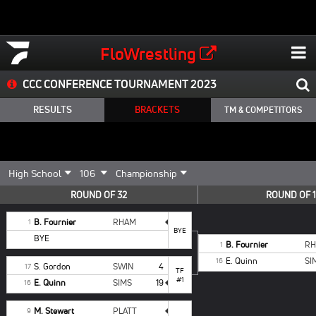
FloWrestling
CCC CONFERENCE TOURNAMENT 2023
RESULTS
BRACKETS
TM & COMPETITORS
ROUND OF 32
ROUND OF 
B. Fournier
RHAM
1
BYE
BYE
B. Fournier
R
1
E. Quinn
SI
16
S. Gordon
SWIN
4
17
TF
#1
E. Quinn
SIMS
19
16
M. Stewart
PLATT
9