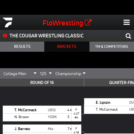
FloWrestling
THE COUGAR WRESTLING CLASSIC
RESULTS
BRACKETS
TM & COMPETITORS
ROUND OF 16
QUARTER-FIN
E. Liptzin
D
T. McCormack
UR
T. McCormack
URSI
4
F
4:27
N. Brown
YORK
3
#4
J. Barreto
Mis
7
F
4:18