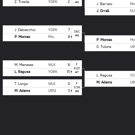
Z. Trostle
YORK
2
#5
J. Barreto
Mi
J. Orrell
EU
J. Delvecchio
YORK
7
DEC
#6
P. Montes
Mis
8
P. Montes
Mi
G. Tulone
UR
M. Meneses
WLK
8
F
6:20
L. Ragusa
YORK
15
#7
L. Ragusa
YO
M. Adams
UR
T. Longo
WLK
0
F
0:38
M. Adams
URSI
3
#8